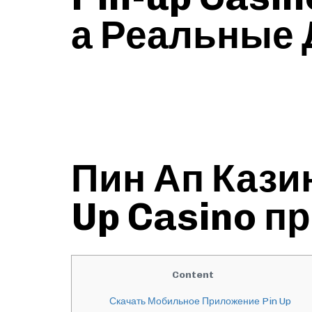
а Реальные 
Пин Ап Кази
Up Casino п
Content
Скачать Мобильное Приложение Pin Up