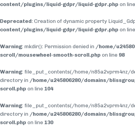
content/plugins/liquid-gdpr/liquid-gdpr.php
on lin
Deprecated
: Creation of dynamic property Liquid_Gdp
content/plugins/liquid-gdpr/liquid-gdpr.php
on lin
Warning
: mkdir(): Permission denied in
/home/u245806
scroll/mousewheel-smooth-scroll.php
on line
98
Warning
: file_put_contents(/home/n85a2vprm4nz/dev
directory in
/home/u245806280/domains/blissgrou
scroll.php
on line
104
Warning
: file_put_contents(/home/n85a2vprm4nz/dev
directory in
/home/u245806280/domains/blissgrou
scroll.php
on line
130