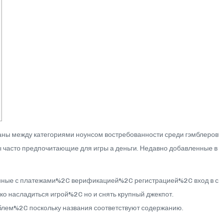
раны между категориями ноунсом востребованности среди гэмблеро
часто предпочитающие для игры а деньги. Недавно добавленные в
нные с платежами%2C верификацией%2C регистрацией%2C вход в си
ько насладиться игрой%2C но и снять крупный джекпот.
блем%2C поскольку названия соответствуют содержанию.