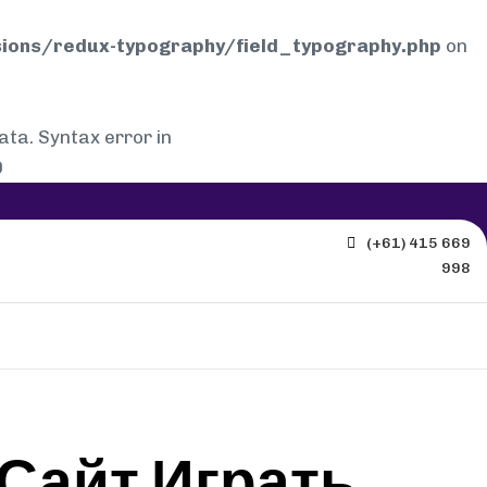
ions/redux-typography/field_typography.php
on
a. Syntax error in
0
(+61) 415 669
998
Сайт Играть