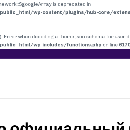
mework::$googleArray is deprecated in
ublic_html/wp-content/plugins/hub-core/extens
rror when decoding a theme.json schema for user dat
ublic_html/wp-includes/functions.php
on line
617
no официальный 