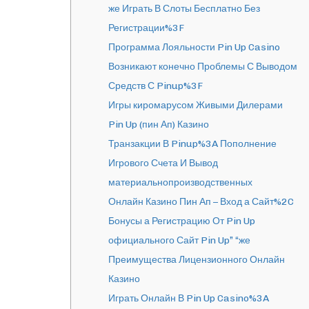
же Играть В Слоты Бесплатно Без
Регистрации%3F
Программа Лояльности Pin Up Casino
Возникают конечно Проблемы С Выводом
Средств С Pinup%3F
Игры киромарусом Живыми Дилерами
Pin Up (пин Ап) Казино
Транзакции В Pinup%3A Пополнение
Игрового Счета И Вывод
материальнопроизводственных
Онлайн Казино Пин Ап – Вход а Сайт%2C
Бонусы а Регистрацию От Pin Up
официального Сайт Pin Up” “же
Преимущества Лицензионного Онлайн
Казино
Играть Онлайн В Pin Up Casino%3A